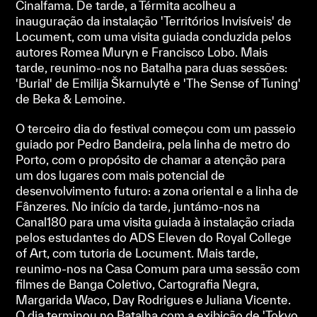
Cinalfama. De tarde, a Térmita acolheu a
inauguração da instalação 'Territórios Invisíveis' de
Locument, com uma visita guiada conduzida pelos
autores Romea Muryn e Francisco Lobo. Mais
tarde, reunimo-nos no Batalha para duas sessões:
'Burial' de Emilija Škarnulytė e 'The Sense of Tuning'
de Beka & Lemoine.
O terceiro dia do festival começou com um passeio
guiado por Pedro Bandeira, pela linha de metro do
Porto, com o propósito de chamar a atenção para
um dos lugares com mais potencial de
desenvolvimento futuro: a zona oriental e a linha de
Fânzeres. No início da tarde, juntámo-nos na
Canal180 para uma visita guiada à instalação criada
pelos estudantes do ADS Eleven do Royal College
of Art, com tutoria de Locument. Mais tarde,
reunimo-nos na Casa Comum para uma sessão com
filmes de Banga Coletivo, Cartografia Negra,
Margarida Waco, Day Rodrigues e Juliana Vicente.
O dia terminou no Batalha com a exibição de 'Tokyo